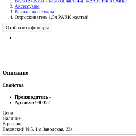
ВАЗОВСКИЙ - База-запчастей-для-ВАЗа.РФ в Омске
Аксессуары
Разные аксессуары
Опрыскиватель 1,5л PARK желтый
Отобразить фильтры
Описание
Свойства
Производитель
-
Артикул
990052
Цена
Наличие
В резерве
Вазовский №5, 1-я Заводская, 23а