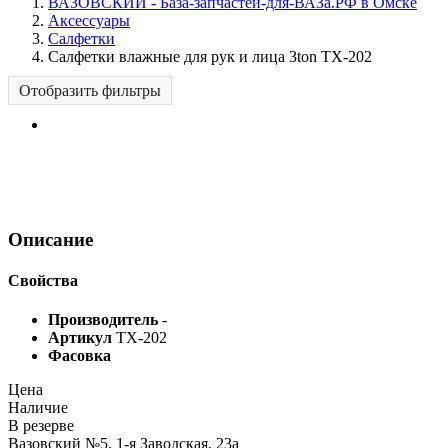
ВАЗОВСКИЙ - База-запчастей-для-ВАЗа.РФ в Омске
Аксессуары
Салфетки
Салфетки влажные для рук и лица 3ton TX-202
Отобразить фильтры
Описание
Свойства
Производитель
-
Артикул
TX-202
Фасовка
Цена
Наличие
В резерве
Вазовский №5, 1-я Заводская, 23а