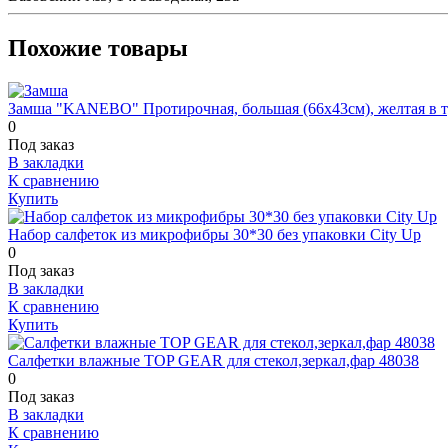
Похожие товары
Замша "KANEBO" Протирочная, большая (66х43см), желтая в т
0
Под заказ
В закладки
К сравнению
Купить
Набор салфеток из микрофибры 30*30 без упаковки City Up
0
Под заказ
В закладки
К сравнению
Купить
Салфетки влажные TOP GEAR для стекол,зеркал,фар 48038
0
Под заказ
В закладки
К сравнению