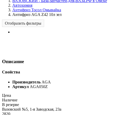
ВАЗОВСКИЙ - База-запчастей-для-ВАЗа.РФ в Омске
Автохимия
Антифриз Тосол Омывайка
Антифриз AGA Z42 10л зел
Отобразить фильтры
Описание
Свойства
Производитель
AGA
Артикул
AGA050Z
Цена
Наличие
В резерве
Вазовский №5, 1-я Заводская, 23а
2820