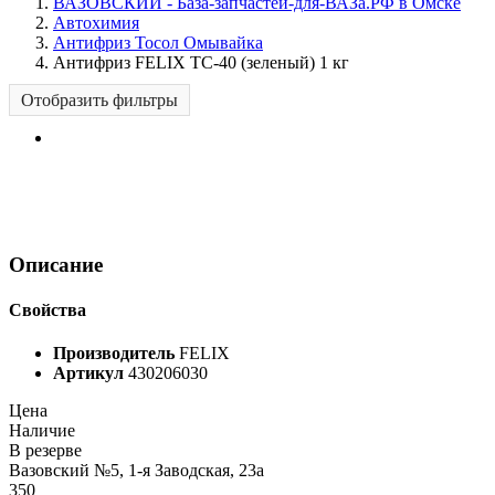
ВАЗОВСКИЙ - База-запчастей-для-ВАЗа.РФ в Омске
Автохимия
Антифриз Тосол Омывайка
Антифриз FELIX ТС-40 (зеленый) 1 кг
Отобразить фильтры
Описание
Свойства
Производитель
FELIX
Артикул
430206030
Цена
Наличие
В резерве
Вазовский №5, 1-я Заводская, 23а
350