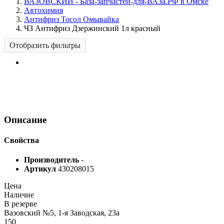
ВАЗОВСКИЙ - База-запчастей-для-ВАЗа.РФ в Омске
Автохимия
Антифриз Тосол Омывайка
ЧЗ Антифриз Дзержинский 1л красный
Отобразить фильтры
Описание
Свойства
Производитель
-
Артикул
430208015
Цена
Наличие
В резерве
Вазовский №5, 1-я Заводская, 23а
150