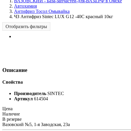
ВАЗОВСКИЙ - База-запчастей-для-ВАЗа.РФ в Омске
Автохимия
Антифриз Тосол Омывайка
ЧЗ Антифриз Sintec LUX G12 -40C красный 10кг
Отобразить фильтры
Описание
Свойства
Производитель
SINTEC
Артикул
614504
Цена
Наличие
В резерве
Вазовский №5, 1-я Заводская, 23а