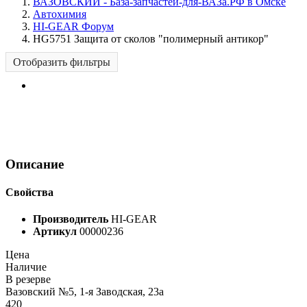
ВАЗОВСКИЙ - База-запчастей-для-ВАЗа.РФ в Омске
Автохимия
HI-GEAR Форум
HG5751 Защита от сколов "полимерный антикор"
Отобразить фильтры
Описание
Свойства
Производитель
HI-GEAR
Артикул
00000236
Цена
Наличие
В резерве
Вазовский №5, 1-я Заводская, 23а
420