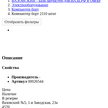
ВАЗОВСКИЙ - База-запчастей-для-ВАЗа.РФ в Омске
Электрооборудование
Компьютер борт
Компьютер борт 2110 штат
Отобразить фильтры
Описание
Свойства
Производитель
-
Артикул
00026544
Цена
Наличие
В резерве
Вазовский №5, 1-я Заводская, 23а
4570