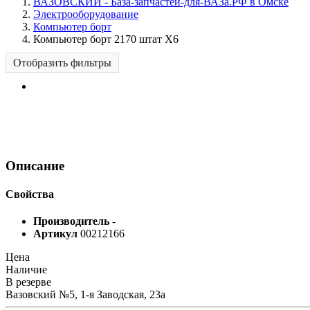
ВАЗОВСКИЙ - База-запчастей-для-ВАЗа.РФ в Омске
Электрооборудование
Компьютер борт
Компьютер борт 2170 штат Х6
Отобразить фильтры
Описание
Свойства
Производитель
-
Артикул
00212166
Цена
Наличие
В резерве
Вазовский №5, 1-я Заводская, 23а