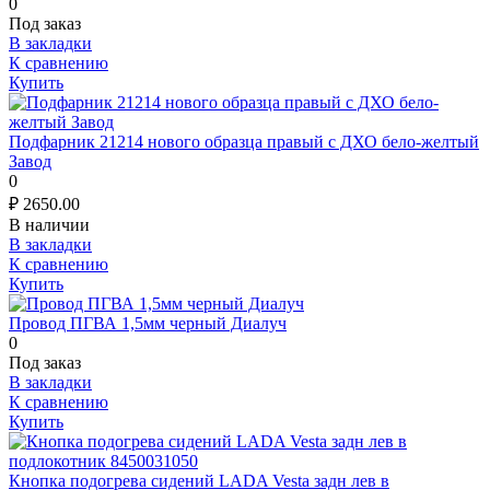
0
Под заказ
В закладки
К сравнению
Купить
Подфарник 21214 нового образца правый с ДХО бело-желтый
Завод
0
₽
2650.00
В наличии
В закладки
К сравнению
Купить
Провод ПГВА 1,5мм черный Диалуч
0
Под заказ
В закладки
К сравнению
Купить
Кнопка подогрева сидений LADA Vesta задн лев в