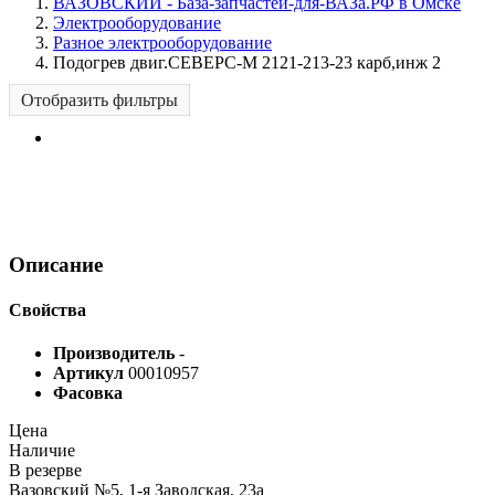
ВАЗОВСКИЙ - База-запчастей-для-ВАЗа.РФ в Омске
Электрооборудование
Разное электрооборудование
Подогрев двиг.СЕВЕРС-М 2121-213-23 карб,инж 2
Отобразить фильтры
Описание
Свойства
Производитель
-
Артикул
00010957
Фасовка
Цена
Наличие
В резерве
Вазовский №5, 1-я Заводская, 23а