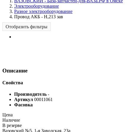
ВАЗОВСКИЙ - База-запчастей-для-ВАЗа.РФ в Омске
Электрооборудование
Разное электрооборудование
Провод АКБ - Н,213 зав
Отобразить фильтры
Описание
Свойства
Производитель
-
Артикул
00011061
Фасовка
Цена
Наличие
В резерве
Вазовский №5, 1-я Заводская, 23а