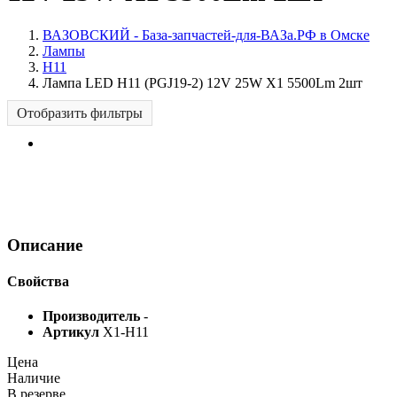
ВАЗОВСКИЙ - База-запчастей-для-ВАЗа.РФ в Омске
Лампы
H11
Лампа LED H11 (PGJ19-2) 12V 25W X1 5500Lm 2шт
Отобразить фильтры
Описание
Свойства
Производитель
-
Артикул
X1-H11
Цена
Наличие
В резерве