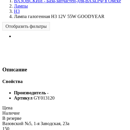
ВАЗОВСКИЙ - База-запчастей-для-ВАЗа.РФ в Омске
Лампы
H3
Лампа галогенная H3 12V 55W GOODYEAR
Отобразить фильтры
Описание
Свойства
Производитель
-
Артикул
GY013120
Цена
Наличие
В резерве
Вазовский №5, 1-я Заводская, 23а
150