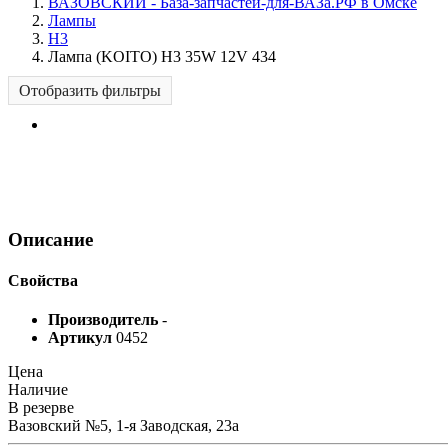
ВАЗОВСКИЙ - База-запчастей-для-ВАЗа.РФ в Омске
Лампы
H3
Лампа (KOITO) H3 35W 12V 434
Отобразить фильтры
Описание
Свойства
Производитель
-
Артикул
0452
Цена
Наличие
В резерве
Вазовский №5, 1-я Заводская, 23а