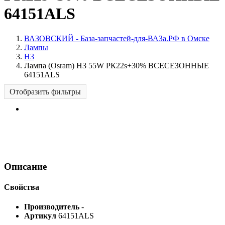
64151ALS
ВАЗОВСКИЙ - База-запчастей-для-ВАЗа.РФ в Омске
Лампы
H3
Лампа (Osram) H3 55W РК22s+30% ВСЕСЕЗОННЫЕ
64151ALS
Отобразить фильтры
Описание
Свойства
Производитель
-
Артикул
64151ALS