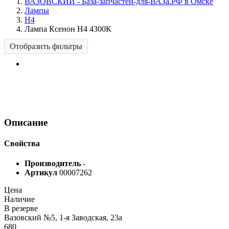
ВАЗОВСКИЙ - База-запчастей-для-ВАЗа.РФ в Омске
Лампы
H4
Лампа Ксенон Н4 4300К
Отобразить фильтры
Описание
Свойства
Производитель
-
Артикул
00007262
Цена
Наличие
В резерве
Вазовский №5, 1-я Заводская, 23а
680