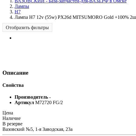
ВАЗОВСКИЙ - База-запчастей-для-ВАЗа.РФ в Омске
Лампы
H7
Лампа H7 12v (55w) PX26d MITSUMORO Gold +100% 2ш
Отобразить фильтры
Описание
Свойства
Производитель
-
Артикул
M72720 FG/2
Цена
Наличие
В резерве
Вазовский №5, 1-я Заводская, 23а