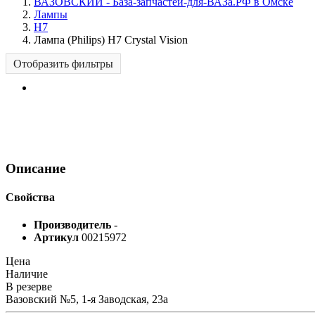
ВАЗОВСКИЙ - База-запчастей-для-ВАЗа.РФ в Омске
Лампы
H7
Лампа (Philips) H7 Crystal Vision
Отобразить фильтры
Описание
Свойства
Производитель
-
Артикул
00215972
Цена
Наличие
В резерве
Вазовский №5, 1-я Заводская, 23а