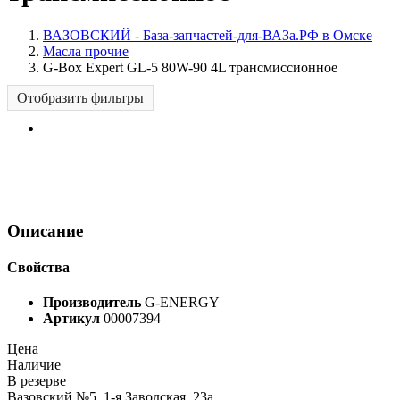
ВАЗОВСКИЙ - База-запчастей-для-ВАЗа.РФ в Омске
Масла прочие
G-Box Expert GL-5 80W-90 4L трансмиссионное
Отобразить фильтры
Описание
Свойства
Производитель
G-ENERGY
Артикул
00007394
Цена
Наличие
В резерве
Вазовский №5, 1-я Заводская, 23а