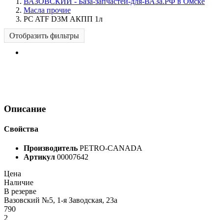
ВАЗОВСКИЙ - База-запчастей-для-ВАЗа.РФ в Омске
Масла прочие
PC ATF D3M АКПП 1л
Отобразить фильтры
Описание
Свойства
Производитель
PETRO-CANADA
Артикул
00007642
Цена
Наличие
В резерве
Вазовский №5, 1-я Заводская, 23а
790
2