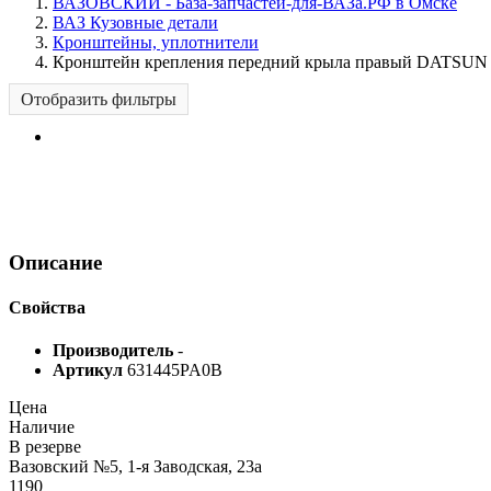
ВАЗОВСКИЙ - База-запчастей-для-ВАЗа.РФ в Омске
ВАЗ Кузовные детали
Кронштейны, уплотнители
Кронштейн крепления передний крыла правый DATSU
Отобразить фильтры
Описание
Свойства
Производитель
-
Артикул
631445PA0В
Цена
Наличие
В резерве
Вазовский №5, 1-я Заводская, 23а
1190