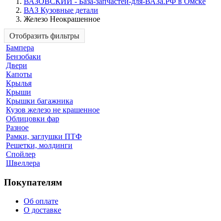
ВАЗОВСКИЙ - База-запчастей-для-ВАЗа.РФ в Омске
ВАЗ Кузовные детали
Железо Неокрашенное
Отобразить фильтры
Бампера
Бензобаки
Двери
Капоты
Крылья
Крыши
Крышки багажника
Кузов железо не крашенное
Облицовки фар
Разное
Рамки, заглушки ПТФ
Решетки, молдинги
Спойлер
Швеллера
Покупателям
Об оплате
О доставке