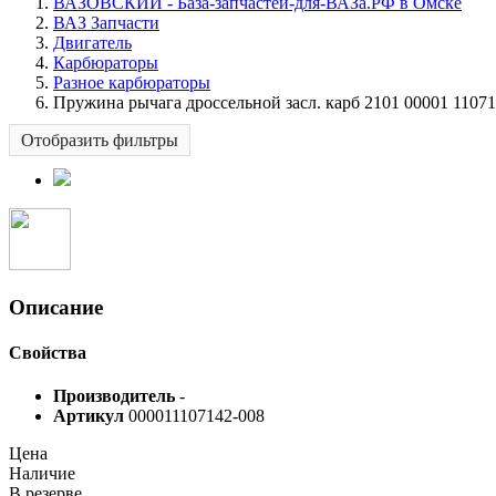
ВАЗОВСКИЙ - База-запчастей-для-ВАЗа.РФ в Омске
ВАЗ Запчасти
Двигатель
Карбюраторы
Разное карбюраторы
Пружина рычага дроссельной засл. карб 2101 00001 1107
Отобразить фильтры
Описание
Свойства
Производитель
-
Артикул
000011107142-008
Цена
Наличие
В резерве