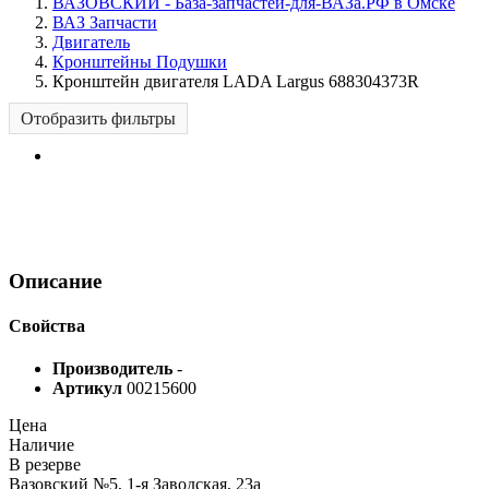
ВАЗОВСКИЙ - База-запчастей-для-ВАЗа.РФ в Омске
ВАЗ Запчасти
Двигатель
Кронштейны Подушки
Кронштейн двигателя LADA Largus 688304373R
Отобразить фильтры
Описание
Свойства
Производитель
-
Артикул
00215600
Цена
Наличие
В резерве
Вазовский №5, 1-я Заводская, 23а