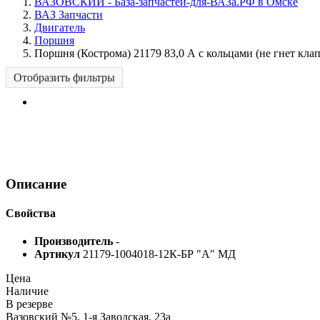
ВАЗОВСКИЙ - База-запчастей-для-ВАЗа.РФ в Омске
ВАЗ Запчасти
Двигатель
Поршня
Поршня (Кострома) 21179 83,0 А с кольцами (не гнет клап
Отобразить фильтры
Описание
Свойства
Производитель
-
Артикул
21179-1004018-12К-БР "А" МД
Цена
Наличие
В резерве
Вазовский №5, 1-я Заводская, 23а