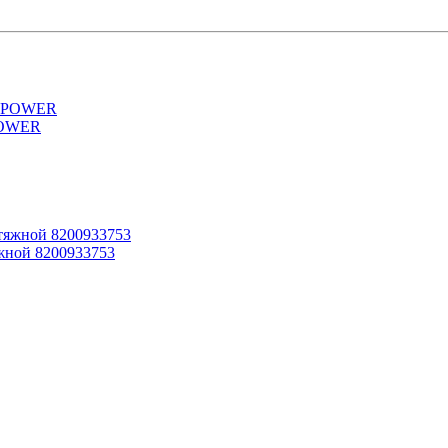
POWER
жной 8200933753