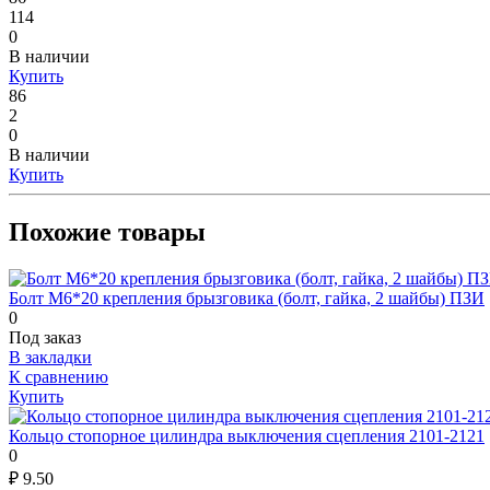
114
0
В наличии
Купить
86
2
0
В наличии
Купить
Похожие товары
Болт М6*20 крепления брызговика (болт, гайка, 2 шайбы) ПЗИ
0
Под заказ
В закладки
К сравнению
Купить
Кольцо стопорное цилиндра выключения сцепления 2101-2121
0
₽
9.50