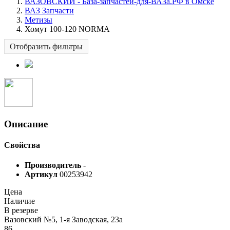
ВАЗОВСКИЙ - База-запчастей-для-ВАЗа.РФ в Омске
ВАЗ Запчасти
Метизы
Хомут 100-120 NORMA
Отобразить фильтры
Описание
Свойства
Производитель
-
Артикул
00253942
Цена
Наличие
В резерве
Вазовский №5, 1-я Заводская, 23а
86