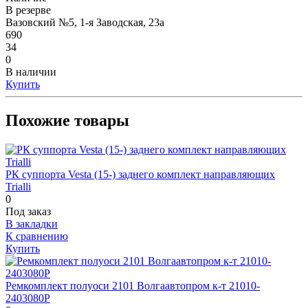
В резерве
Вазовский №5, 1-я Заводская, 23а
690
34
0
В наличии
Купить
Похожие товары
РК суппорта Vesta (15-) заднего комплект направляющих
Trialli
0
Под заказ
В закладки
К сравнению
Купить
Ремкомплект полуоси 2101 Волгаавтопром к-т 21010-
2403080Р