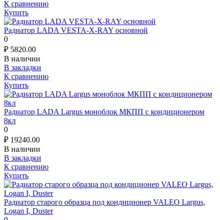
К сравнению
Купить
Радиатор LADA VESTA-X-RAY основной
0
₽
5820.00
В наличии
В закладки
К сравнению
Купить
Радиатор LADA Largus моноблок МКПП с кондиционером
8кл
0
₽
19240.00
В наличии
В закладки
К сравнению
Купить
Радиатор старого образца под кондиционер VALEO Largus,
Logan I, Duster
0