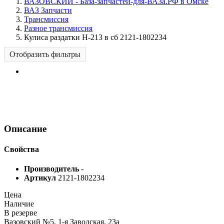
ВАЗОВСКИЙ - База-запчастей-для-ВАЗа.РФ в Омске
ВАЗ Запчасти
Трансмиссия
Разное трансмиссия
Кулиса раздатки Н-213 в сб 2121-1802234
Отобразить фильтры
Описание
Свойства
Производитель
-
Артикул
2121-1802234
Цена
Наличие
В резерве
Вазовский №5, 1-я Заводская, 23а