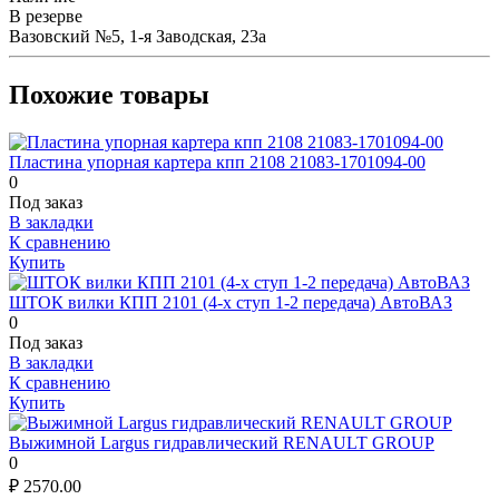
В резерве
Вазовский №5, 1-я Заводская, 23а
Похожие товары
Пластина упорная картера кпп 2108 21083-1701094-00
0
Под заказ
В закладки
К сравнению
Купить
ШТОК вилки КПП 2101 (4-х ступ 1-2 передача) АвтоВАЗ
0
Под заказ
В закладки
К сравнению
Купить
Выжимной Largus гидравлический RENAULT GROUP
0
₽
2570.00