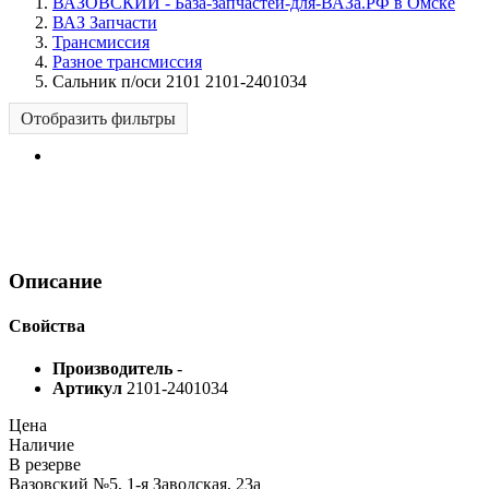
ВАЗОВСКИЙ - База-запчастей-для-ВАЗа.РФ в Омске
ВАЗ Запчасти
Трансмиссия
Разное трансмиссия
Сальник п/оси 2101 2101-2401034
Отобразить фильтры
Описание
Свойства
Производитель
-
Артикул
2101-2401034
Цена
Наличие
В резерве
Вазовский №5, 1-я Заводская, 23а