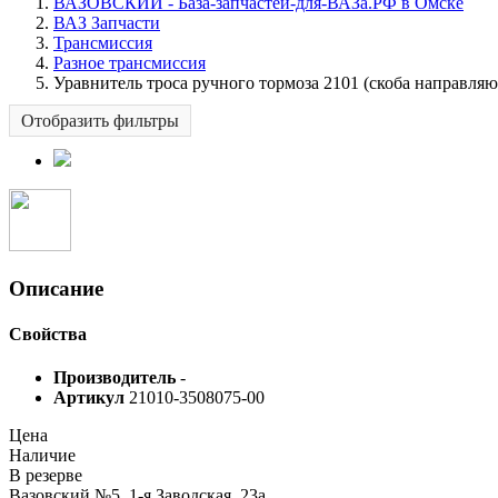
ВАЗОВСКИЙ - База-запчастей-для-ВАЗа.РФ в Омске
ВАЗ Запчасти
Трансмиссия
Разное трансмиссия
Уравнитель троса ручного тормоза 2101 (скоба направля
Отобразить фильтры
Описание
Свойства
Производитель
-
Артикул
21010-3508075-00
Цена
Наличие
В резерве
Вазовский №5, 1-я Заводская, 23а