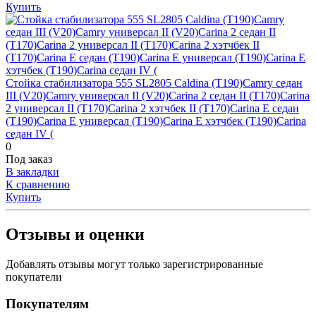
Купить
Стойка стабилизатора 555 SL2805 Caldina (T190)Camry седан
III (V20)Camry универсал II (V20)Carina 2 седан II (T170)Carina
2 универсал II (T170)Carina 2 хэтчбек II (T170)Carina E седан
(T190)Carina E универсал (T190)Carina E хэтчбек (T190)Carina
седан IV (
0
Под заказ
В закладки
К сравнению
Купить
Отзывы и оценки
Добавлять отзывы могут только зарегистрированные
покупатели
Покупателям