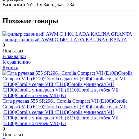
Вазовский №5, 1-я Заводская, 23а
Похожие товары
фильтр салонный AWM C 1401 LADA KALINA GRANTA
0
Под заказ
В закладки
К сравнению
Купить
Тяга рулевая 555 SR2961 Corolla Compact VII (E100)Corolla
Compact VIII (E110)Corolla седан VI (E90)Corolla седан VII
(E100)Corolla седан VIII (E110)Corolla универсал VII
(E100)Corolla универсал VIII (E110)Corolla хэтчбек VII
(E100)Corolla хэтчбек VIII (E1
0
Под заказ