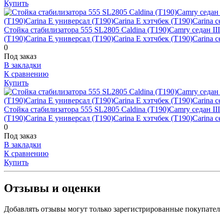
Купить
Стойка стабилизатора 555 SL2805 Caldina (T190)Camry седан III (
(T190)Carina E универсал (T190)Carina E хэтчбек (T190)Carina с
0
Под заказ
В закладки
К сравнению
Купить
Стойка стабилизатора 555 SL2805 Caldina (T190)Camry седан III (
(T190)Carina E универсал (T190)Carina E хэтчбек (T190)Carina с
0
Под заказ
В закладки
К сравнению
Купить
Отзывы и оценки
Добавлять отзывы могут только зарегистрированные покупате