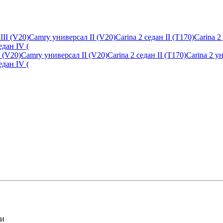
V20)Camry универсал II (V20)Carina 2 седан II (T170)Carina 2 уни
едан IV (
ли