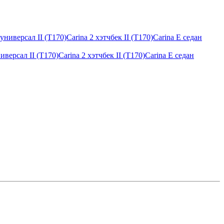
версал II (T170)Carina 2 хэтчбек II (T170)Carina E седан