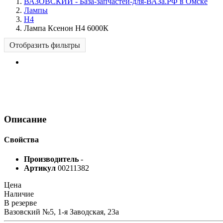
ВАЗОВСКИЙ - База-запчастей-для-ВАЗа.РФ в Омске
Лампы
H4
Лампа Ксенон Н4 6000К
Отобразить фильтры
Описание
Свойства
Производитель
-
Артикул
00211382
Цена
Наличие
В резерве
Вазовский №5, 1-я Заводская, 23а