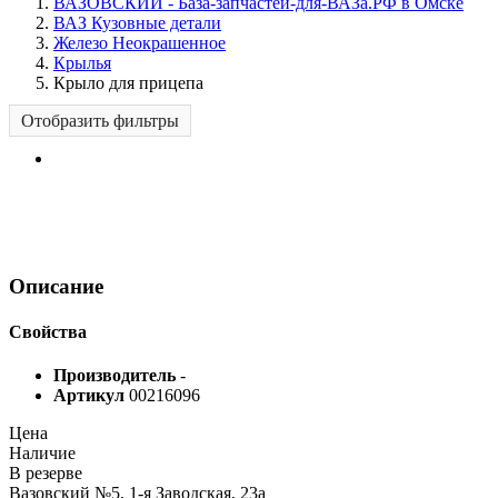
ВАЗОВСКИЙ - База-запчастей-для-ВАЗа.РФ в Омске
ВАЗ Кузовные детали
Железо Неокрашенное
Крылья
Крыло для прицепа
Отобразить фильтры
Описание
Свойства
Производитель
-
Артикул
00216096
Цена
Наличие
В резерве
Вазовский №5, 1-я Заводская, 23а