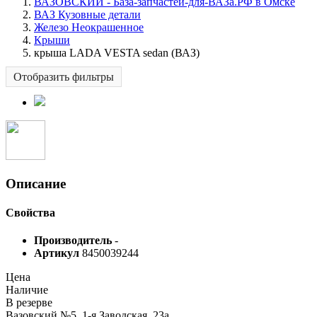
ВАЗОВСКИЙ - База-запчастей-для-ВАЗа.РФ в Омске
ВАЗ Кузовные детали
Железо Неокрашенное
Крыши
крыша LADA VESTA sedan (ВАЗ)
Отобразить фильтры
Описание
Свойства
Производитель
-
Артикул
8450039244
Цена
Наличие
В резерве
Вазовский №5, 1-я Заводская, 23а