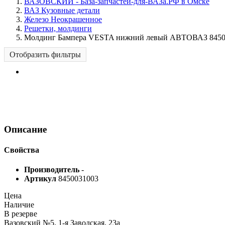
ВАЗОВСКИЙ - База-запчастей-для-ВАЗа.РФ в Омске
ВАЗ Кузовные детали
Железо Неокрашенное
Решетки, молдинги
Молдинг Бампера VESTA нижний левый АВТОВАЗ 8450
Отобразить фильтры
Описание
Свойства
Производитель
-
Артикул
8450031003
Цена
Наличие
В резерве
Вазовский №5, 1-я Заводская, 23а