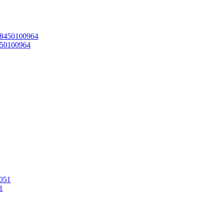
450100964
1