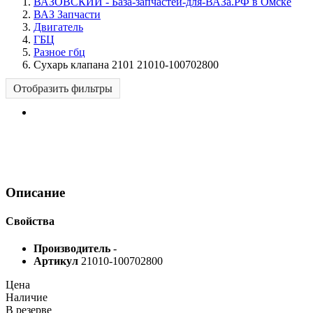
ВАЗОВСКИЙ - База-запчастей-для-ВАЗа.РФ в Омске
ВАЗ Запчасти
Двигатель
ГБЦ
Разное гбц
Сухарь клапана 2101 21010-100702800
Отобразить фильтры
Описание
Свойства
Производитель
-
Артикул
21010-100702800
Цена
Наличие
В резерве