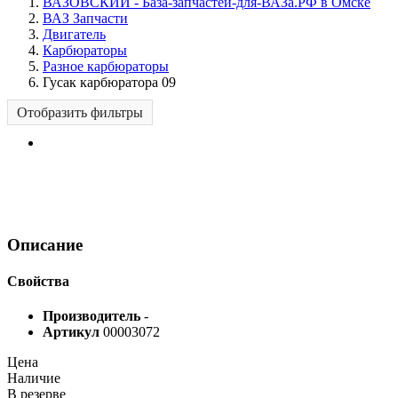
ВАЗОВСКИЙ - База-запчастей-для-ВАЗа.РФ в Омске
ВАЗ Запчасти
Двигатель
Карбюраторы
Разное карбюраторы
Гусак карбюратора 09
Отобразить фильтры
Описание
Свойства
Производитель
-
Артикул
00003072
Цена
Наличие
В резерве