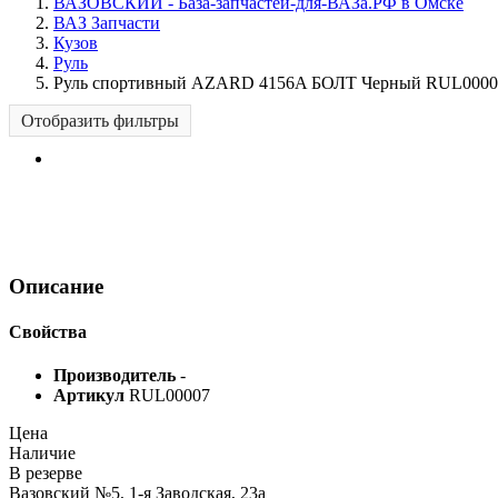
ВАЗОВСКИЙ - База-запчастей-для-ВАЗа.РФ в Омске
ВАЗ Запчасти
Кузов
Руль
Руль спортивный AZARD 4156A БОЛТ Черный RUL0000
Отобразить фильтры
Описание
Свойства
Производитель
-
Артикул
RUL00007
Цена
Наличие
В резерве
Вазовский №5, 1-я Заводская, 23а