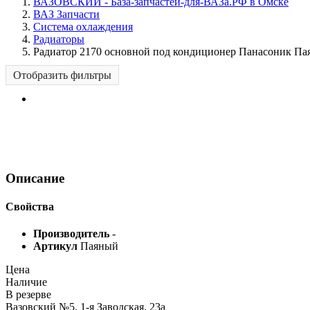
ВАЗОВСКИЙ - База-запчастей-для-ВАЗа.РФ в Омске
ВАЗ Запчасти
Система охлаждения
Радиаторы
Радиатор 2170 основной под кондиционер Панасоник П
Отобразить фильтры
Описание
Свойства
Производитель
-
Артикул
Паяный
Цена
Наличие
В резерве
Вазовский №5, 1-я Заводская, 23а